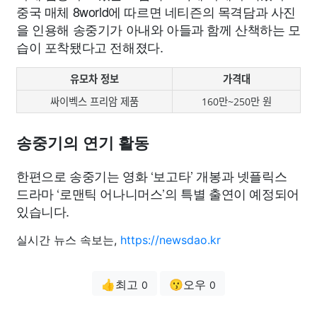
중국 매체 8world에 따르면 네티즌의 목격담과 사진
을 인용해 송중기가 아내와 아들과 함께 산책하는 모
습이 포착됐다고 전해졌다.
유모차 정보
가격대
싸이벡스 프리암 제품
160만~250만 원
송중기의 연기 활동
한편으로 송중기는 영화 ‘보고타’ 개봉과 넷플릭스
드라마 ‘로맨틱 어나니머스’의 특별 출연이 예정되어
있습니다.
실시간 뉴스 속보는,
https://newsdao.kr
👍최고
😗오우
0
0