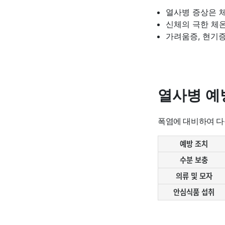
열사병 증상은 체온
신체의 극한 체온
가려움증, 현기증
열사병 예
폭염에 대비하여 다
예방 조치
수분 보충
의류 및 모자
안심식품 섭취