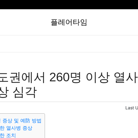
플레어타임
도권에서 260명 이상 열
상 심각
Last 
 증상 및 예防 방법
한 열사병 증상
한 조치