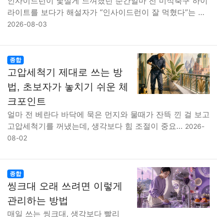
인사이드런이 낯설게 느껴졌던 순간얼마 전 미식축구 하이
라이트를 보다가 해설자가 “인사이드런이 잘 먹혔다”는 …
2026-08-03
종합
고압세척기 제대로 쓰는 방
법, 초보자가 놓치기 쉬운 체
크포인트
얼마 전 베란다 바닥에 묵은 먼지와 물때가 잔뜩 낀 걸 보고
고압세척기를 꺼냈는데, 생각보다 힘 조절이 중요…
2026-
08-02
종합
씽크대 오래 쓰려면 이렇게
관리하는 방법
매일 쓰는 씽크대, 생각보다 빨리