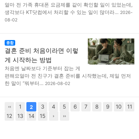
얼마 전 가족 휴대폰 요금제를 같이 확인할 일이 있었는데,
생각보다 KT닷컴에서 처리할 수 있는 일이 많더라…
2026-
08-02
종합
결혼 준비 처음이라면 이렇
게 시작하는 방법
처음엔 날짜보다 기준부터 잡는 게
편해요얼마 전 친구가 결혼 준비를 시작했는데, 제일 먼저
한 말이 “뭐부터…
2026-08-02
1
3
4
5
6
7
8
9
10
11
2
12
13
14
15