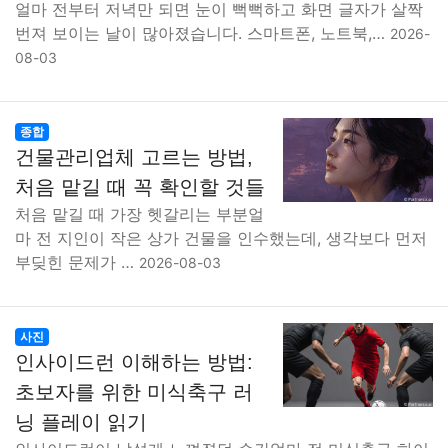
얼마 전부터 저녁만 되면 눈이 뻑뻑하고 화면 글자가 살짝
번져 보이는 날이 많아졌습니다. 스마트폰, 노트북,…
2026-
08-03
종합
건물관리업체 고르는 방법,
처음 맡길 때 꼭 확인할 것들
처음 맡길 때 가장 헷갈리는 부분얼
마 전 지인이 작은 상가 건물을 인수했는데, 생각보다 먼저
부딪힌 문제가 …
2026-08-03
사진
인사이드런 이해하는 방법:
초보자를 위한 미식축구 러
닝 플레이 읽기