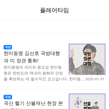
플레어타임
국방
한미동맹 김선호 국방대행
과 미 장관 통화!
한미동맹의 의미와 중요성 한미동
맹은 한반도와 역내의 평화와 안정
을 확보하는 데 필수적인 요소입니다. 한미동…
2025-01-31
국방
국산 헬기 산불재난 현장 본